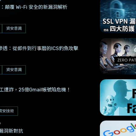
tch：顛覆 Wi-Fi 安全的新漏洞解析
資安意識
滲透：從郵件到行事曆的ICS釣魚攻擊
資安意識
1
e員工遭詐，25億Gmail帳號陷危機！
資安技術
9
安漏洞新對抗