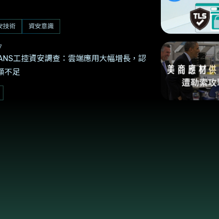
安技術
資安意識
7
年SANS工控資安調查：雲端應用大幅增長，認
顯不足