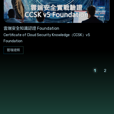
雲端安全知識認證 Foundation
Certificate of Cloud Security Knowledge（CCSK）v5
Foundation
管理證照
1
2