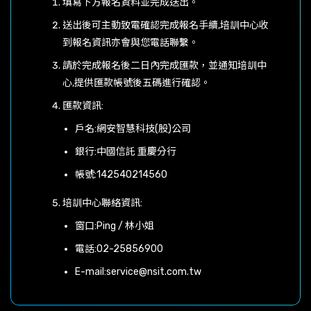
填寫下方報名資料並完成送出。
送出後可主動致電確認完成報名手續,培訓中心收
到報名資訊亦會與您電話聯繫。
請於完成報名後二日內完成匯款，並通知培訓中
心,提供匯款帳號後五碼進行確認。
匯款資訊:
戶名:網安智慧科技(股)公司
銀行:中國信託 重慶分行
帳號:142540214560
培訓中心聯絡資訊:
窗口:Ping / 林小姐
電話:
02-25856900
E-mail:
service@nsit.com.tw