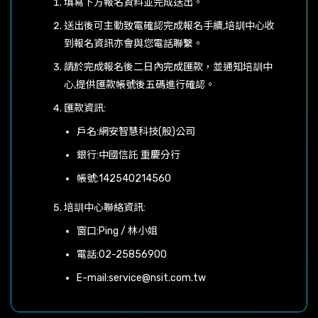
填寫下方報名資料並完成送出。
送出後可主動致電確認完成報名手續,培訓中心收
到報名資訊亦會與您電話聯繫。
請於完成報名後二日內完成匯款，並通知培訓中
心,提供匯款帳號後五碼進行確認。
匯款資訊:
戶名:網安智慧科技(股)公司
銀行:中國信託 重慶分行
帳號:142540214560
培訓中心聯絡資訊:
窗口:Ping / 林小姐
電話:
02-25856900
E-mail:
service@nsit.com.tw