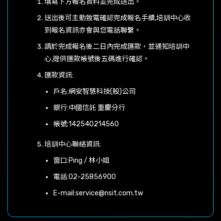
填寫下方報名資料並完成送出。
送出後可主動致電確認完成報名手續,培訓中心收
到報名資訊亦會與您電話聯繫。
請於完成報名後二日內完成匯款，並通知培訓中
心,提供匯款帳號後五碼進行確認。
匯款資訊:
戶名:網安智慧科技(股)公司
銀行:中國信託 重慶分行
帳號:142540214560
培訓中心聯絡資訊:
窗口:Ping / 林小姐
電話:
02-25856900
E-mail:
service@nsit.com.tw